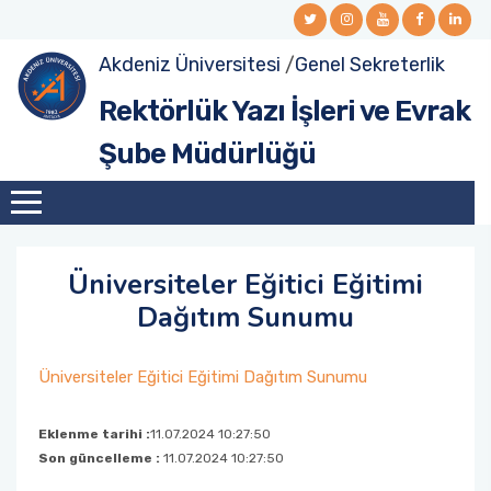
Akdeniz Üniversitesi
/
Genel Sekreterlik
Personelimiz
Rektörlük Yazı İşleri ve Evrak
Görev Yetki ve Sorumluluklarımız
Şube Müdürlüğü
Organizasyon Şeması
Misyon ve Vizyon
Üniversiteler Eğitici Eğitimi
Kalite Komisyonu
Dağıtım Sunumu
Üniversiteler Eğitici Eğitimi Dağıtım Sunumu
Eklenme tarihi :
11.07.2024 10:27:50
Son güncelleme :
11.07.2024 10:27:50